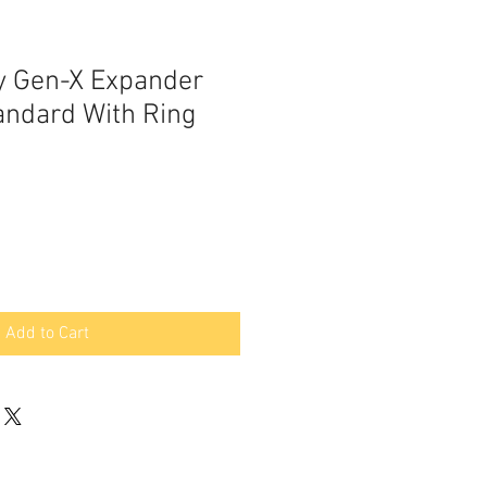
y Gen-X Expander
andard With Ring
Add to Cart