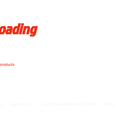
loading
 products
a
Contact us
Used Guaranteed / Offers
More