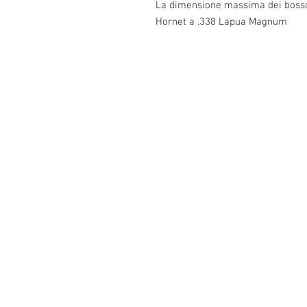
La dimensione massima dei bossoli
Hornet a .338 Lapua Magnum
Info:
Cell: 3385256085, weekdays from 12.30 t
from 18 to 22, holidays from 13 to 22
VAT number: IT02483610065
E-Mail:
Burnos890@yahoo.it
Address: Ponzano Monferrato (AL), via 
No. 24, 15020