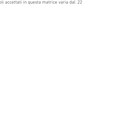
 accettati in questa matrice varia dal .22
o 13, 10 and
1 ° Maggio