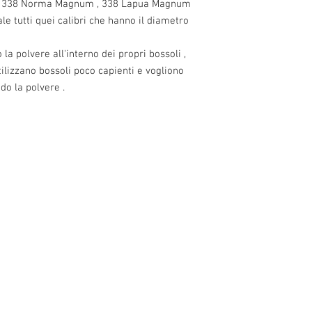
 338 Norma Magnum , 338 Lapua Magnum
 tutti quei calibri che hanno il diametro
la polvere all'interno dei propri bossoli ,
tilizzano bossoli poco capienti e vogliono
o la polvere .
o 13, 10 and
1 ° Maggio