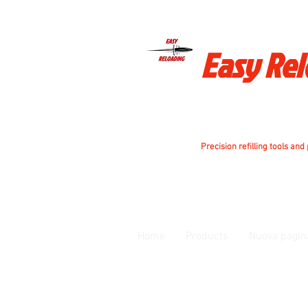
Easy Re
Precision refilling tools and
Home
Products
Nuova pagin