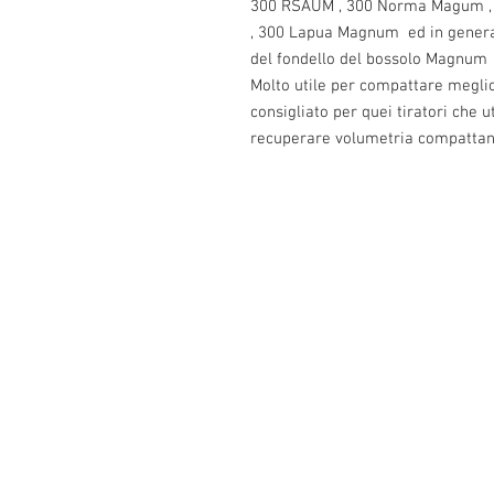
300 RSAUM , 300 Norma Magum ,
, 300 Lapua Magnum ed in generale
del fondello del bossolo Magnum
Molto utile per compattare meglio 
consigliato per quei tiratori che u
recuperare volumetria compattand
Info:
Cell: 3385256085, weekdays from 12.30 t
from 18 to 22, holidays from 13 to 22
VAT number: IT02483610065
E-Mail:
Burnos890@yahoo.it
Address: Ponzano Monferrato (AL), via 