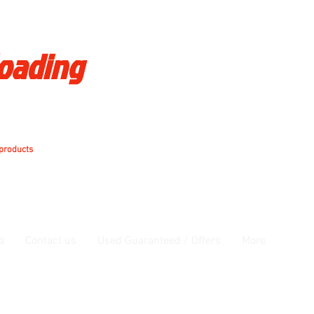
loading
 products
a
Contact us
Used Guaranteed / Offers
More