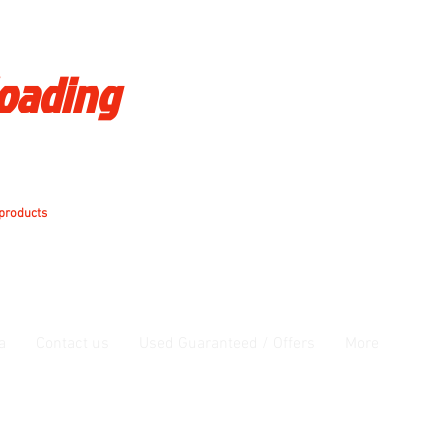
loading
 products
a
Contact us
Used Guaranteed / Offers
More