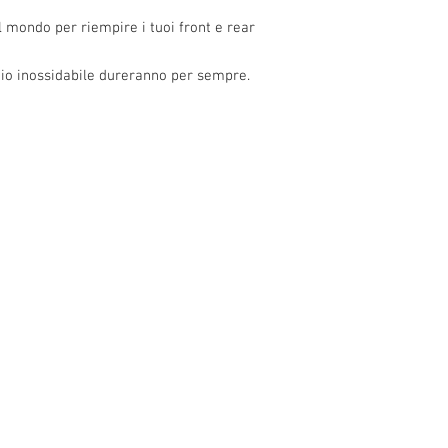
l mondo per riempire i tuoi front e rear
ciaio inossidabile dureranno per sempre.
o 13, 10 and
1 ° Maggio