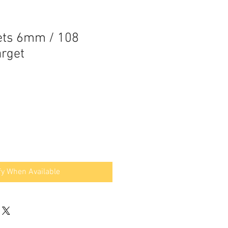
ets 6mm / 108
arget
fy When Available