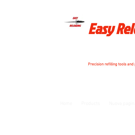
Easy Re
Precision refilling tools and
Home
Products
Nuova pagin