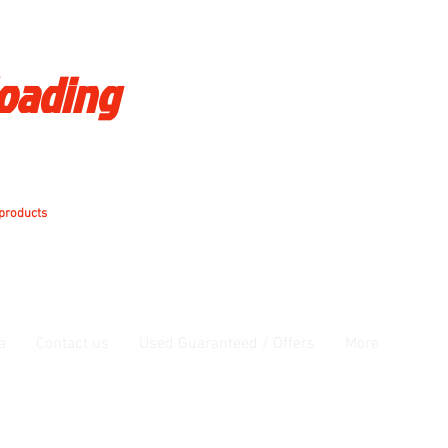
loading
 products
a
Contact us
Used Guaranteed / Offers
More