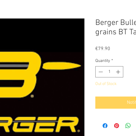
Berger Bull
grains BT T
Price
€79.90
Quantity
*
Out of Stock
Noti