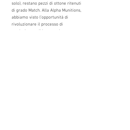
solo), restano pezzi di ottone ritenuti
di grado Match. Alla Alpha Munitions,
abbiamo visto l’opportunità di
rivoluzionare il processo di
produzione e di ingegnerizzare un
nuovo tipo di bossolo di più alto
livello. Progettato per ridurre al
minimo le incoerenze attraverso
l’uso del nostro processo di
produzione proprietario che si
traduce in una migliore qualità e
precisione. Il tiro di precisione è
un’abilità complessa che richiede
sinergia tra tiratore, arma e
munizione. Alpha Munitions si è
dedicata alla produzione del miglior
bossolo di alta qualità in ottone sul
mercato. i bossoli Alpha Grade sono
stati creati con tolleranze più strette