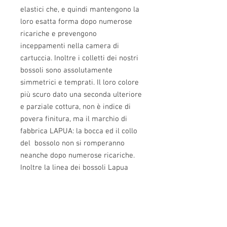
elastici che, e quindi mantengono la 
loro esatta forma dopo numerose 
ricariche e prevengono 
inceppamenti nella camera di 
cartuccia. Inoltre i colletti dei nostri 
bossoli sono assolutamente 
simmetrici e temprati. Il loro colore 
più scuro dato una seconda ulteriore 
e parziale cottura, non è indice di 
povera finitura, ma il marchio di 
fabbrica LAPUA: la bocca ed il collo 
del  bossolo non si romperanno 
neanche dopo numerose ricariche.
Inoltre la linea dei bossoli Lapua 
308 Palma è studiata per resistere 
agli stress estremi che si sviluppano 
sulla sede di innesco quando si 
cercano le ricariche più estreme per 