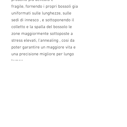
fragile, fornendo i propri bossoli gia
uniformati sulle lunghezze, sulle
sedi di innesco , e sottoponendo il
colletto e la spalla del bossolo le
zone maggiormente sottoposte a
stress elevati, l'annealing , cosi da
poter garantire un maggiore vita e
una precisione migliore per lungo
tempo.
Attenzione: prodotto USA , i prezzi
potrebbero variare a causa del
cambio monetario internazionale