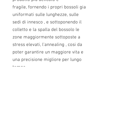
fragile, fornendo i propri bossoli gia
uniformati sulle lunghezze, sulle
sedi di innesco , e sottoponendo il
colletto e la spalla del bossolo le
zone maggiormente sottoposte a
stress elevati, l'annealing , cosi da
poter garantire un maggiore vita e
una precisione migliore per lungo
tempo.
Attenzione: prodotto USA , i prezzi
potrebbero variare a causa del
cambio monetario internazionale