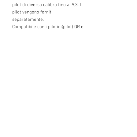
pilot di diverso calibro fino al 9,3. I
pilot vengono forniti
separatamente.
Compatibile con i pilotini(pilot) QR e
Sinclair, si consiglia per un
accoppiamento perfetto i pilotini
originali QR .
Info:
Cell:
3385256085
, weekdays from 12.30 to
13, 10 and from 18 to 22, holidays from 13 to
22
VAT number: IT02483610065