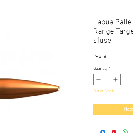
Lapua Palle 
Range Targe
sfuse
Price
€64.50
Quantity
*
Out of Stock
Noti