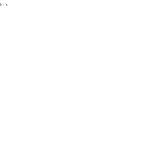
iro.
o 13, 10 and
1 ° Maggio