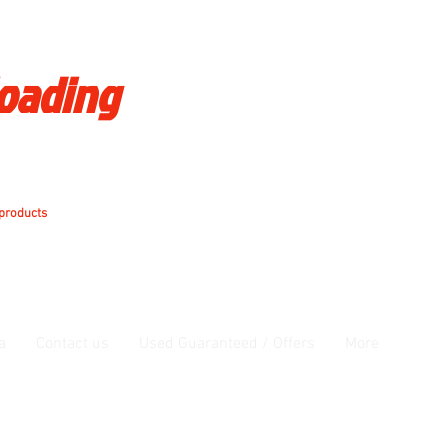
loading
 products
a
Contact us
Used Guaranteed / Offers
More