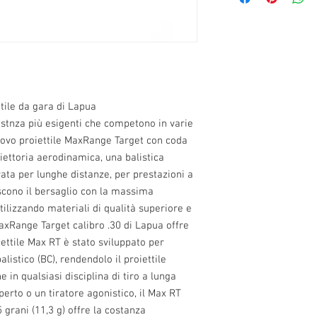
tile da gara di Lapua
distnza più esigenti che competono in varie
 nuovo proiettile MaxRange Target con coda
iettoria aerodinamica, una balistica
rata per lunghe distanze, per prestazioni a
scono il bersaglio con la massima
tilizzando materiali di qualità superiore e
 MaxRange Target calibro .30 di Lapua offre
iettile Max RT è stato sviluppato per
listico (BC), rendendolo il proiettile
 in qualsiasi disciplina di tiro a lunga
perto o un tiratore agonistico, il Max RT
grani (11,3 g) offre la costanza