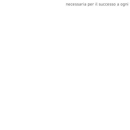
necessaria per il successo a ogni t
Info:
Cell: 3385256085, weekdays from 12.30 t
from 18 to 22, holidays from 13 to 22
VAT number: IT02483610065
E-Mail:
Burnos890@yahoo.it
Address: Ponzano Monferrato (AL), via 
No. 24, 15020