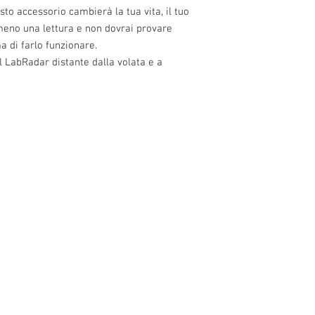
sto accessorio cambierà la tua vita, il tuo
eno una lettura e non dovrai provare
ma di farlo funzionare.
il LabRadar distante dalla volata e a
o 13, 10 and
1 ° Maggio