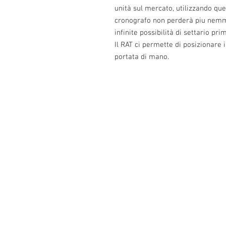
unità sul mercato, utilizzando que
cronografo non perderà piu nemm
infinite possibilità di settario pri
Il RAT ci permette di posizionare 
portata di mano.
Info:
Cell: 3385256085, weekdays from 12.30 t
from 18 to 22, holidays from 13 to 22
VAT number: IT02483610065
E-Mail:
Burnos890@yahoo.it
Address: Ponzano Monferrato (AL), via 