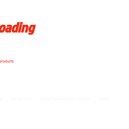
loading
 products
a
Contact us
Used Guaranteed / Offers
More