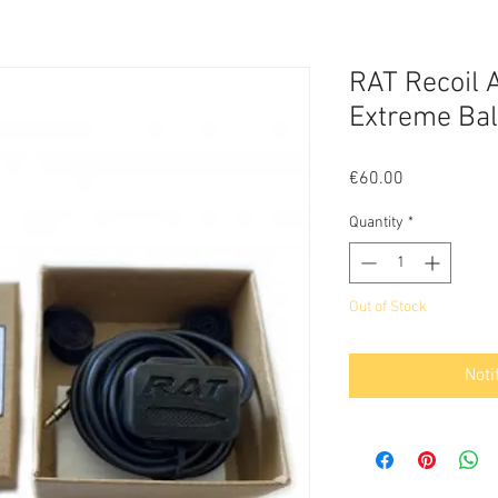
RAT Recoil A
Extreme Ball
Price
€60.00
Quantity
*
Out of Stock
Noti