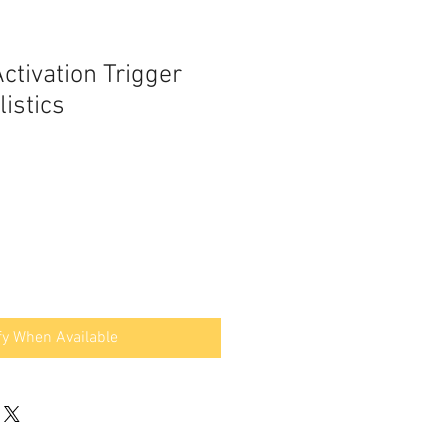
ctivation Trigger
istics
fy When Available