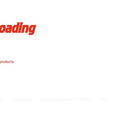
loading
 products
a
Contact us
Used Guaranteed / Offers
More