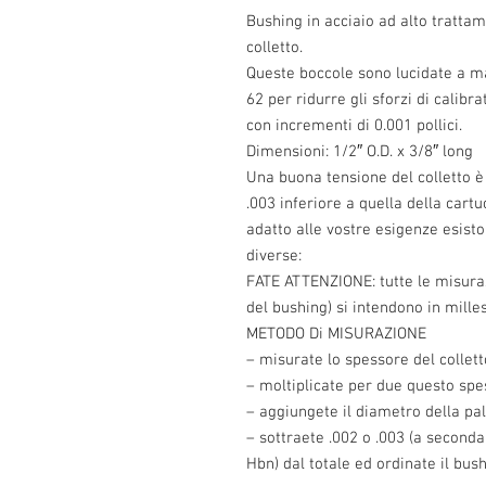
Bushing in acciaio ad alto trattam
colletto.
Queste boccole sono lucidate a ma
62 per ridurre gli sforzi di calibr
con incrementi di 0.001 pollici.
Dimensioni: 1/2″ O.D. x 3/8″ long
Una buona tensione del colletto è 
.003 inferiore a quella della cartuc
adatto alle vostre esigenze esist
diverse:
FATE ATTENZIONE: tutte le misuraz
del bushing) si intendono in milles
METODO Di MISURAZIONE
– misurate lo spessore del colletto
– moltiplicate per due questo spe
– aggiungete il diametro della pall
– sottraete .002 o .003 (a seconda 
Hbn) dal totale ed ordinate il bu