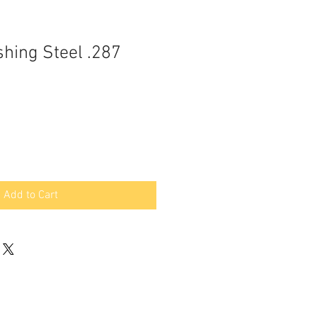
hing Steel .287
Add to Cart