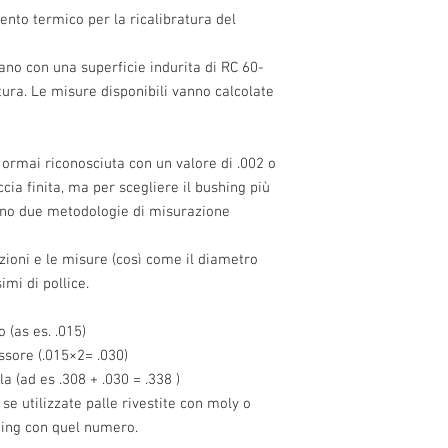
ento termico per la ricalibratura del 
no con una superficie indurita di RC 60-
atura. Le misure disponibili vanno calcolate 
ormai riconosciuta con un valore di .002 o 
cia finita, ma per scegliere il bushing più 
ono due metodologie di misurazione 
ioni e le misure (così come il diametro 
imi di pollice.
 (as es. .015)
ssore (.015×2= .030)
a (ad es .308 + .030 = .338 )
se utilizzate palle rivestite con moly o 
shing con quel numero.