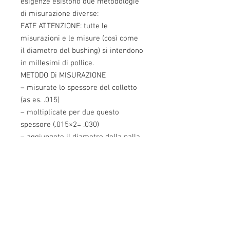
esigenze esistono due metodologie 
di misurazione diverse:
FATE ATTENZIONE: tutte le 
misurazioni e le misure (così come 
il diametro del bushing) si intendono 
in millesimi di pollice.
METODO Di MISURAZIONE
– misurate lo spessore del colletto 
(as es. .015)
– moltiplicate per due questo 
spessore (.015×2= .030)
– aggiungete il diametro della palla 
(ad es .308 + .030 = .338 )
– sottraete .002 o .003 (a seconda se 
utilizzate palle rivestite con moly o 
Hbn) dal totale ed ordinate il 
bushing con quel numero.