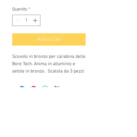
Quantity
*
Add to Cart
Scovolo in bronzo per carabina della
Bore Tech. Anima in alluminio e
setole in bronzo. Scatola da 3 pezzi
Info:
Cell:
3385256085
, weekdays from 12.30 to
13, 10 and from 18 to 22, holidays from 13 to