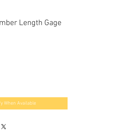
amber Length Gage
fy When Available