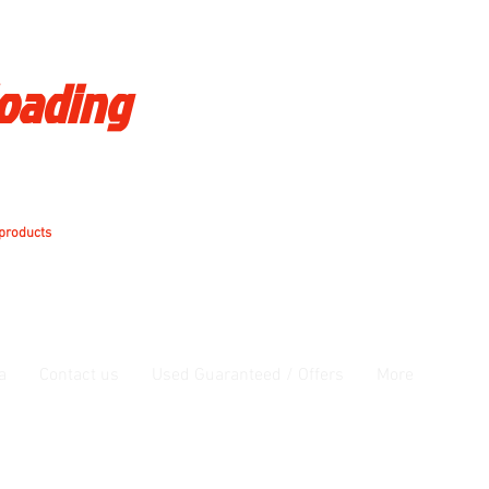
loading
 products
a
Contact us
Used Guaranteed / Offers
More