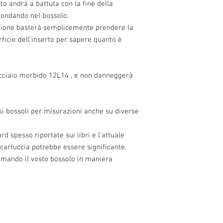
rto andrà a battuta con la fine della
fondando nel bossolo.
mpione basterà semplicemente prendere la
rficie dell’inserto per sapere quanto è
n acciaio morbido 12L14 , e non danneggerà
i bossoli per misurazioni anche su diverse
d spesso riportate sui libri e l’attuale
cartuccia potrebbe essere significante.
mmando il vosto bossolo in maniera