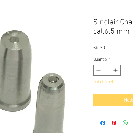
Sinclair Ch
cal.6.5 mm
Price
€8.90
Quantity
*
Out of Stock
Noti