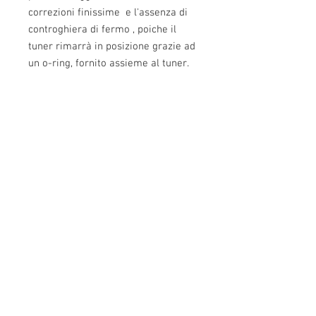
correzioni finissime e l'assenza di
controghiera di fermo , poiche il
tuner rimarrà in posizione grazie ad
un o-ring, fornito assieme al tuner.
Nelle foto trovate il disegno per il
montaggio del tuner sulla vostra
carabina da tiro
Info:
Cell:
3385256085
, weekdays from 12.30 to
13, 10 and from 18 to 22, holidays from 13 to
22