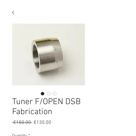
Tuner F/OPEN DSB
Fabrication
Regular
Sale
 €150.00 
€130.00
Price
Price
Quantity
*