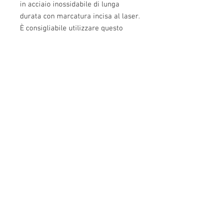
in acciaio inossidabile di lunga
durata con marcatura incisa al laser.
È consigliabile utilizzare questo
strumento con una pressa "Arbor
Press".
Info:
Cell:
3385256085
, weekdays from 12.30 to
13, 10 and from 18 to 22, holidays from 13 to
22
VAT number: IT02483610065
E-Mail:
Burnos890@yahoo.it
Address: Ponzano Monferrato (AL), via 1 °
Maggio