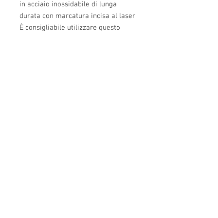
in acciaio inossidabile di lunga
durata con marcatura incisa al laser.
È consigliabile utilizzare questo
strumento con una pressa "Arbor
Press".
Info:
Cell:
3385256085
, weekdays from 12.30 to
13, 10 and from 18 to 22, holidays from 13 to
22
VAT number: IT02483610065
E-Mail:
Burnos890@yahoo.it
Address: Ponzano Monferrato (AL), via 1 °
Maggio