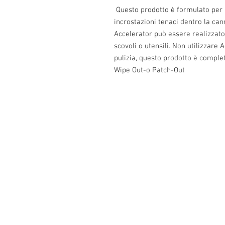
Questo prodotto è formulato per 
incrostazioni tenaci dentro la can
Accelerator può essere realizzato
scovoli o utensili. Non utilizzare 
pulizia, questo prodotto è comple
Wipe Out-o Patch-Out
Info:
Cell: 3385256085, weekdays from 12.30 t
from 18 to 22, holidays from 13 to 22
VAT number: IT02483610065
E-Mail:
Burnos890@yahoo.it