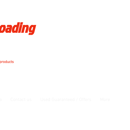
loading
 products
a
Contact us
Used Guaranteed / Offers
More