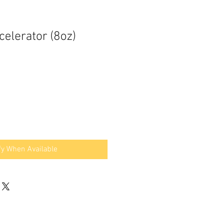
elerator (8oz)
fy When Available